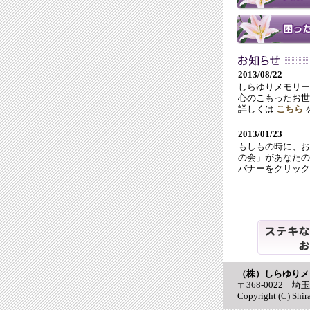
2013/08/22
しらゆりメモリー
心のこもったお世
詳しくは
こちら
2013/01/23
もしもの時に、お
の会」があなたの
バナーをクリック
休
（株）しらゆりメ
〒368-0022 埼
Copyright (C) Shir